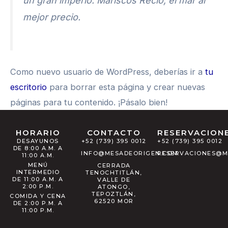
un gran imperio. Mariscos Recio, el mar al
mejor precio.
Como nuevo usuario de WordPress, deberías ir a
tu
escritorio
para borrar esta página y crear nuevas
páginas para tu contenido. ¡Pásalo bien!
HORARIO
CONTACTO
RESERVACION
DESAYUNOS
+52 (739) 395 0012
+52 (739) 395 0012
DE 8:00 A.M. A
INFO@MESADEORIGEN.COM
RESERVACIONES@M
11:00 A.M.
MENÚ
CERRADA
INTERMEDIO
TENOCHTITLÁN,
DE 11:00 A.M. A
VALLE DE
2:00 P.M.
ATONGO,
TEPOZTLÁN,
COMIDA Y CENA
62520 MOR
DE 2:00 P.M. A
11:00 P.M.