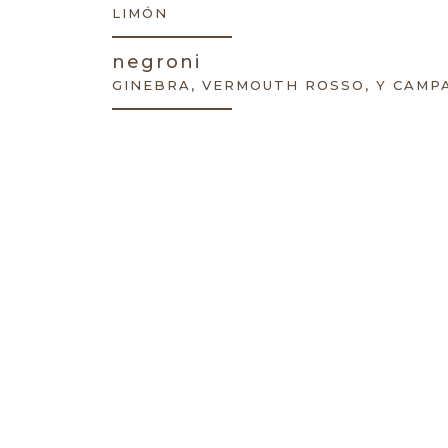
LIMÓN
negroni
GINEBRA, VERMOUTH ROSSO, Y CAMP
paper plane
BOURBON, LICOR AMARO AVERNA, AP
mojito
RON BLANCO, JUGO DE LIMÓN, HIER
hot toddy
WHISKEY, EXTRACTO DE JENGIBRE, JU
SAN ANDRÉS Y AGUA TIBIA
de autor
mezcal espirituoso
MEZCAL, JARABE HERBAL, EXTRACTO 
LIMÓN Y GINGER ALE