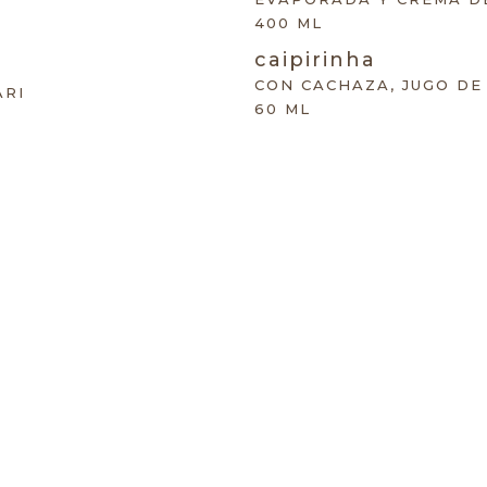
400 ML
caipirinha
CON CACHAZA, JUGO DE
ARI
60 ML
mai tai
EROL Y JUGO DE LIMÓN
CON RON APPLETON ST
180 ML
manhattan
BABUENA, AGUAMINERAL
CON WHISKEY ETIQUETA
75 ML
gin tonic
GO DE LIMÓN, MIEL DE
CON GINEBRA TANQUERA
300 ML
gin
CON FRUTOS ROJOS CO
300 ML
DE JENGIBRE, JUGO DE