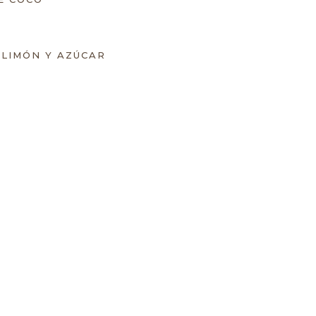
 LIMÓN Y AZÚCAR
ATE 12 AÑOS Y GRAN MARNIER
 ROJA Y MARTINI ROSSO
Y, AGUA TÓNICA Y TWIST DE LIMÓN
N GINEBRA BEEFEATER